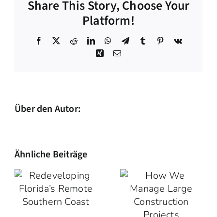
Share This Story, Choose Your
Platform!
Facebook
X
Reddit
LinkedIn
WhatsApp
Telegram
Tumblr
Pinterest
Vk
Xing
E-
Mail
Über den Autor:
admin
Ähnliche Beiträge
ing
How We
Manage
Large