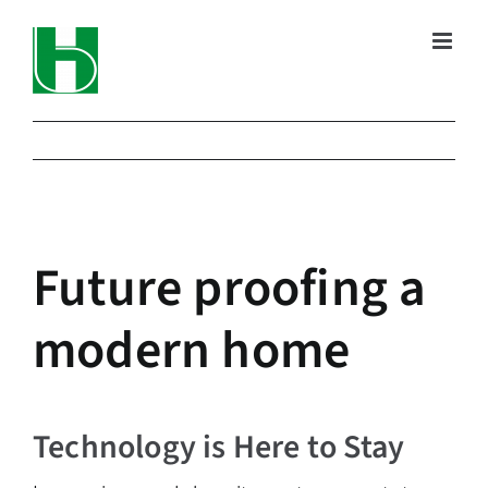
Zum
Inhalt
springen
Vor
Zeige
Future proofing a
grösseres
Bild
modern home
Technology is Here to Stay